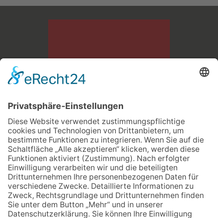
Bau- und Transportgesellschaft LINDNER mbH
Dresdner Str. 126 A
09337 Hohenstein - Ernstthal