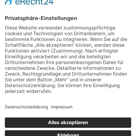
Bau- und Transportgesellschaft LINDNER mbH
Dresdner Str. 126 A
09337 Hohenstein - Ernstthal
03723 49870
info@lindner-bau.de
KONTAKT
IMPRESSUM