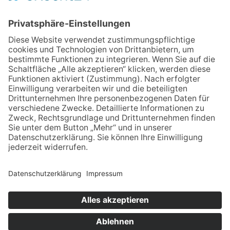
Bau- und Transportgesellschaft LINDNER mbH
Dresdner Str. 126 A
09337 Hohenstein - Ernstthal
03723 49870
info@lindner-bau.de
KONTAKT
IMPRESSUM