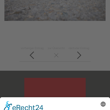
vorheriger Eintrag
zur Übersicht
nächster Eintrag