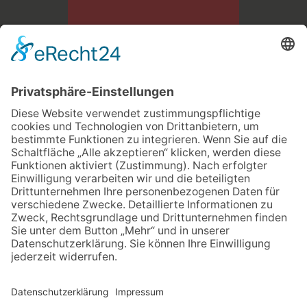
Bau- und Transportgesellschaft LINDNER mbH
Dresdner Str. 126 A
09337 Hohenstein - Ernstthal
03723 49870
info@lindner-bau.de