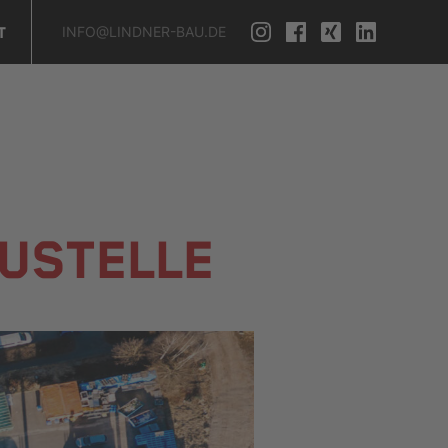
INFO@LINDNER-BAU.DE
T
AUSTELLE