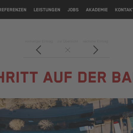
REFERENZEN
LEISTUNGEN
JOBS
AKADEMIE
KONTAK
vorheriger Eintrag
zur Übersicht
nächster Eintrag
RITT AUF DER B