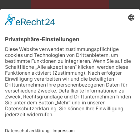
Bau- und Transportgesellschaft LINDNER mbH
Dresdner Str. 126 A
09337 Hohenstein - Ernstthal
03723 49870
info@lindner-bau.de
KONTAKT