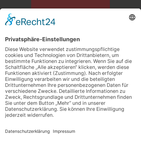
Bau- und Transportgesellschaft LINDNER mbH
Dresdner Str. 126 A
09337 Hohenstein - Ernstthal
03723 49870
info@lindner-bau.de
KONTAKT