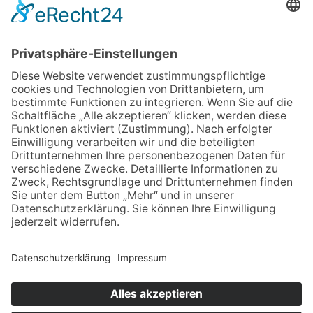
Bau- und Transportgesellschaft LINDNER mbH
Dresdner Str. 126 A
09337 Hohenstein - Ernstthal
03723 49870
info@lindner-bau.de
KONTAKT
IMPRESSUM