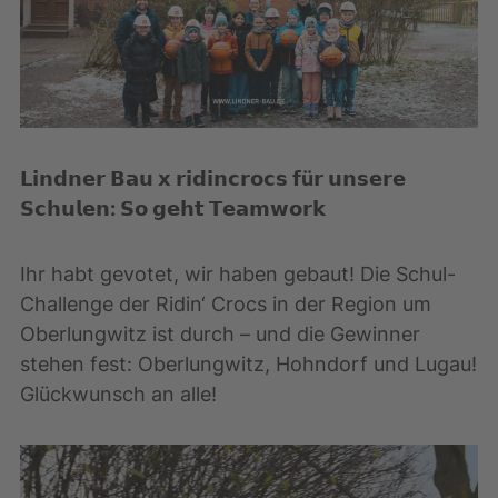
𝗟𝗶𝗻𝗱𝗻𝗲𝗿 𝗕𝗮𝘂 𝘅 𝗿𝗶𝗱𝗶𝗻𝗰𝗿𝗼𝗰𝘀 𝗳ü𝗿 𝘂𝗻𝘀𝗲𝗿𝗲
𝗦𝗰𝗵𝘂𝗹𝗲𝗻: 𝗦𝗼 𝗴𝗲𝗵𝘁 𝗧𝗲𝗮𝗺𝘄𝗼𝗿𝗸
Ihr habt gevotet, wir haben gebaut! Die Schul-
Challenge der Ridin‘ Crocs in der Region um
Oberlungwitz ist durch – und die Gewinner
stehen fest: Oberlungwitz, Hohndorf und Lugau!
Glückwunsch an alle!