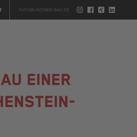
INFO@LINDNER-BAU.DE
T
AU EINER
HENSTEIN-