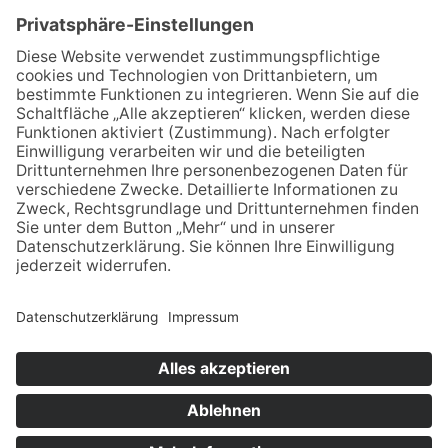
Bau- und Transportgesellschaft LINDNER mbH
Dresdner Str. 126 A
09337 Hohenstein - Ernstthal
03723 49870
info@lindner-bau.de
KONTAKT
IMPRESSUM
DATENSCHUTZERKLÄRUNG