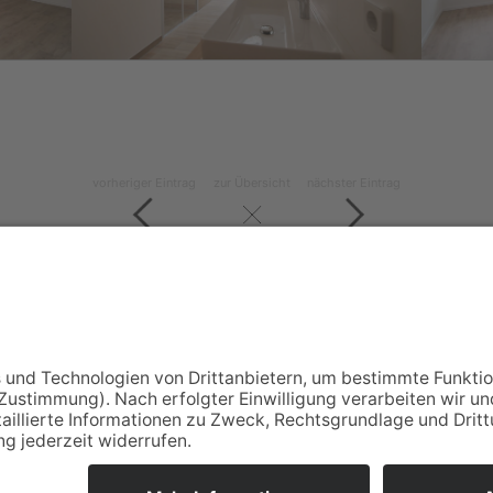
vorheriger Eintrag
zur Übersicht
nächster Eintrag
nsportgesellschaft LINDNER
03723 49870
 126 A
info@lindner-bau.de
ein - Ernstthal