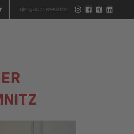
INFO@LINDNER-BAU.DE
T
DER
NITZ