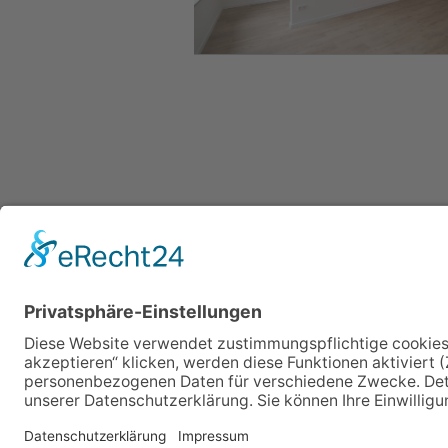
Bau- und Tra
mbH
Dresdner Str.
09337 Hohenst