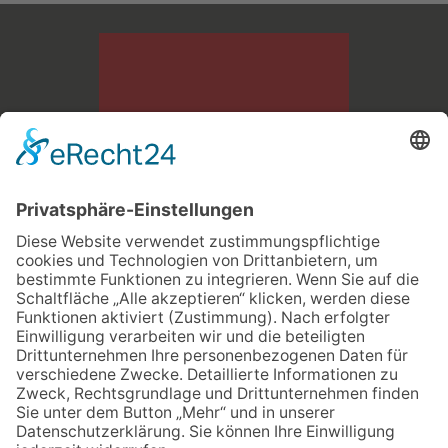
Bau- und Transportgesellschaft LINDNER mbH
Dresdner Str. 126 A
09337 Hohenstein - Ernstthal